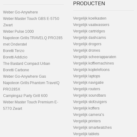
PRODUCTEN
Weber Go-Anywhere
Vergelijk koelkasten
Weber Master Touch GBS E-5750
Vergelijk vaatwassers
Zwart
Vergelijk cartridges
Weber Pulse 1000
Vergelijk dashcams
Napoleon Grills TRAVELQ PRO285
Vergelijk drogers
met Onderstel
Vergelijk drones
Boretti Terzo
Vergelijk scheerapparaten
Boretti Addizio
Vergelijk koffiemachines
The Bastard Compact Urban
Vergelijk koptelefoons
Boretti Carbone
Vergelijk laptops
Weber Go-Anywhere Gas
Vergelijk navigatie
Napoleon Grills Phantom TravelQ
Vergelijk routers
PRO285X
Vergelijk soundbars
Campingaz Party Grill 600
Vergelijk stofzuigers
Weber Master Touch Premium E-
Vergelijk koffers
5770 Zwart
Vergelijk camera's
Vergelijk printers
Vergelijk smartwatches
Vergelijk tablets