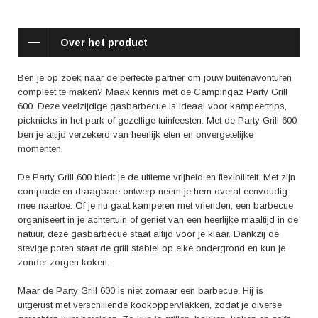
je de Party Grill 600 met een simpele druk op de knop kunt ontsteken.
Zo bespaar je tijd en kun je gelijk beginnen met koken. Het vermogen
van 4000 watt zorgt ervoor dat de barbecue snel op temperatuur is,
Over het product
zodat je binnen no-time kunt genieten van een heerlijke maaltijd.
Daarnaast heeft de Party Grill 600 een ingebouwde thermometer, zodat
je de temperatuur nauwkeurig kunt regelen en altijd perfecte resultaten
Ben je op zoek naar de perfecte partner om jouw buitenavonturen
behaalt.
compleet te maken? Maak kennis met de Campingaz Party Grill
600. Deze veelzijdige gasbarbecue is ideaal voor kampeertrips,
Wat deze gasbarbecue extra speciaal maakt, zijn de positieve reviews
picknicks in het park of gezellige tuinfeesten. Met de Party Grill 600
van tevreden klanten. Ze prijzen de veelzijdigheid, het gebruiksgemak
ben je altijd verzekerd van heerlijk eten en onvergetelijke
en de kwaliteit van de Party Grill 600. Klanten zijn vooral enthousiast
momenten.
over de mogelijkheid om diverse gerechten te kunnen bereiden en de
snelle opwarmtijd. Daarnaast wordt de stevige constructie en het
De Party Grill 600 biedt je de ultieme vrijheid en flexibiliteit. Met zijn
compacte formaat veelvuldig genoemd.
compacte en draagbare ontwerp neem je hem overal eenvoudig
mee naartoe. Of je nu gaat kamperen met vrienden, een barbecue
Dus, ben je klaar om jouw buitenavonturen naar een hoger niveau te
organiseert in je achtertuin of geniet van een heerlijke maaltijd in de
tillen? Kies dan voor de Campingaz Party Grill 600. Geniet van de
natuur, deze gasbarbecue staat altijd voor je klaar. Dankzij de
vrijheid, het gemak en de veelzijdigheid die deze gasbarbecue biedt.
stevige poten staat de grill stabiel op elke ondergrond en kun je
Maak heerlijke herinneringen tijdens kampeertrips, picknicks en
zonder zorgen koken.
tuinfeesten. De Party Grill 600 staat altijd voor je klaar, waar je ook bent.
Bestel hem vandaag nog en beleef de ultieme outdoor barbecue-
Maar de Party Grill 600 is niet zomaar een barbecue. Hij is
ervaring!
uitgerust met verschillende kookoppervlakken, zodat je diverse