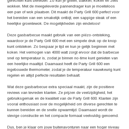
gerechten kunt bereiden. Zo kun je grillen, bakken, koken en zelfs
wokken. Met de meegeleverde pannendrager kun je moeiteloos
een pan of wok plaatsen. Dit maakt de Party Grill 600 perfect voor
het bereiden van een smakelijk ontbijt, een sappige steak of een
heerlijke groentewok. De mogelijkheden zijn eindeloos!
Deze gasbarbecue maakt gebruik van een piëzo-ontsteking,
waardoor je de Party Grill 600 met een simpele druk op de knop
kunt ontsteken. Zo bespaar je tijd en kun je gelijk beginnen met
koken. Het vermogen van 4000 watt zorgt ervoor dat de barbecue
snel op temperatuur is, zodat je binnen no-time kunt genieten van
een heerlijke maaltijd. Daarnaast heeft de Party Grill 600 een
ingebouwde thermometer, zodat je de temperatuur nauwkeurig kunt
regelen en altijd perfecte resultaten behaalt.
Wat deze gasbarbecue extra speciaal maakt, zijn de positieve
reviews van tevreden klanten. Ze prijzen de veelzijdigheid, het
gebruiksgemak en de kwaliteit van de Party Grill 600. Klanten zijn
vooral enthousiast over de mogelijkheid om diverse gerechten te
kunnen bereiden en de snelle opwarmtijd. Daarnaast wordt de
stevige constructie en het compacte formaat veelvuldig genoemd.
Dus, ben je klaar om jouw buitenavonturen naar een hoger niveau