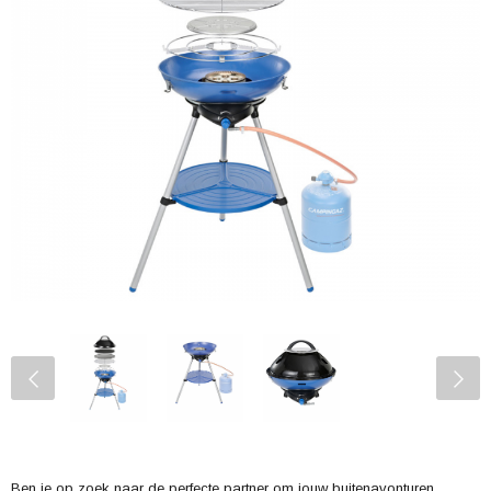
Ben je op zoek naar de perfecte partner om jouw buitenavonturen