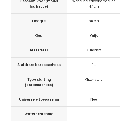
Geschikt voor (model
Weber houtskoolbarbecues
barbecue)
47 cm
Hoogte
88 cm
Kleur
Grijs
Materiaal
Kunststof
Sluitbare barbecuehoes
Ja
Type sluiting
Klittenband
(barbecuehoes)
Universele toepassing
Nee
Waterbestendig
Ja