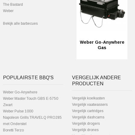
The Bastard
Weber
Bekijk alle barbecues
Weber Go-Anywhere
Gas
POPULAIRSTE BBQ'S
VERGELIJK ANDERE
PRODUCTEN
Weber Go-Anywhere
Vergelijk koelkasten
Weber Master Touch GBS E-5750
Vergelijk vaatwassers
Zwart
Vergelijk cartridges
Weber Pulse 1000
Vergelijk dashcams
Napoleon Grills TRAVELQ PRO285
Vergelijk drogers
met Onderstel
Vergelijk drones
Boretti Terzo