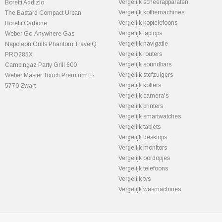
Vergelijk scheerapparaten
Boretti Addizio
Vergelijk koffiemachines
The Bastard Compact Urban
Vergelijk koptelefoons
Boretti Carbone
Vergelijk laptops
Weber Go-Anywhere Gas
Vergelijk navigatie
Napoleon Grills Phantom TravelQ
Vergelijk routers
PRO285X
Vergelijk soundbars
Campingaz Party Grill 600
Vergelijk stofzuigers
Weber Master Touch Premium E-
Vergelijk koffers
5770 Zwart
Vergelijk camera's
Vergelijk printers
Vergelijk smartwatches
Vergelijk tablets
Vergelijk desktops
Vergelijk monitors
Vergelijk oordopjes
Vergelijk telefoons
Vergelijk tvs
Vergelijk wasmachines