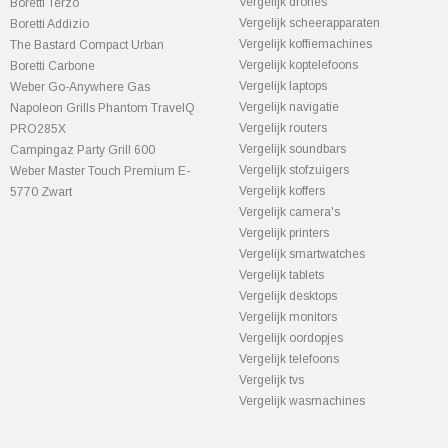
Vergelijk drones
Boretti Terzo
Vergelijk scheerapparaten
Boretti Addizio
Vergelijk koffiemachines
The Bastard Compact Urban
Vergelijk koptelefoons
Boretti Carbone
Vergelijk laptops
Weber Go-Anywhere Gas
Vergelijk navigatie
Napoleon Grills Phantom TravelQ
Vergelijk routers
PRO285X
Vergelijk soundbars
Campingaz Party Grill 600
Vergelijk stofzuigers
Weber Master Touch Premium E-
Vergelijk koffers
5770 Zwart
Vergelijk camera's
Vergelijk printers
Vergelijk smartwatches
Vergelijk tablets
Vergelijk desktops
Vergelijk monitors
Vergelijk oordopjes
Vergelijk telefoons
Vergelijk tvs
Vergelijk wasmachines