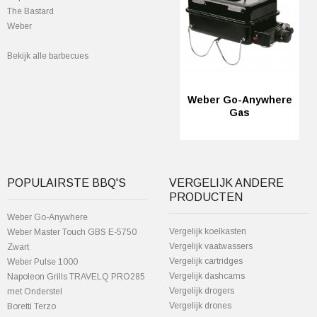
The Bastard
Weber
Bekijk alle barbecues
Weber Go-Anywhere
Gas
POPULAIRSTE BBQ'S
VERGELIJK ANDERE
PRODUCTEN
Weber Go-Anywhere
Vergelijk koelkasten
Weber Master Touch GBS E-5750
Vergelijk vaatwassers
Zwart
Vergelijk cartridges
Weber Pulse 1000
Vergelijk dashcams
Napoleon Grills TRAVELQ PRO285
Vergelijk drogers
met Onderstel
Vergelijk drones
Boretti Terzo