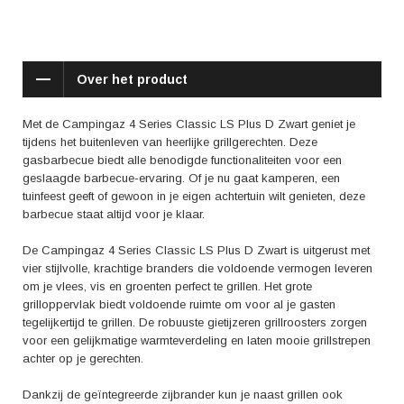
handig om je barbecuegereedschap en andere accessoires op te
bergen.
Deze gasbarbecue is ook geschikt voor mensen die graag controle
Over het product
willen hebben over de temperatuur. Met de geïntegreerde thermometer
kun je eenvoudig de temperatuur in de gaten houden en zo de perfecte
garing bereiken. Daarnaast zorgen de traploos regelbare gasregelaars
Met de Campingaz 4 Series Classic LS Plus D Zwart geniet je
ervoor dat je de warmte precies kunt afstemmen op je gerechten,
tijdens het buitenleven van heerlijke grillgerechten. Deze
waardoor je altijd de juiste smaak en textuur krijgt.
gasbarbecue biedt alle benodigde functionaliteiten voor een
geslaagde barbecue-ervaring. Of je nu gaat kamperen, een
Wat zeggen gebruikers over de Campingaz 4 Series Classic LS Plus D
tuinfeest geeft of gewoon in je eigen achtertuin wilt genieten, deze
Zwart? In reviews komt naar voren dat gebruikers erg tevreden zijn over
barbecue staat altijd voor je klaar.
de kwaliteit en prestaties van deze gasbarbecue. Vooral de gelijkmatige
warmteverdeling en de mogelijkheid om grote hoeveelheden tegelijk te
De Campingaz 4 Series Classic LS Plus D Zwart is uitgerust met
kunnen grillen, worden als positieve aspecten genoemd. Daarnaast
vier stijlvolle, krachtige branders die voldoende vermogen leveren
wordt ook de robuuste constructie en het gebruiksgemak geprezen.
om je vlees, vis en groenten perfect te grillen. Het grote
grilloppervlak biedt voldoende ruimte om voor al je gasten
Kortom, met de Campingaz 4 Series Classic LS Plus D Zwart haal je
tegelijkertijd te grillen. De robuuste gietijzeren grillroosters zorgen
een hoogwaardige gasbarbecue in huis waarmee je de lekkerste
voor een gelijkmatige warmteverdeling en laten mooie grillstrepen
gerechten kunt grillen. Of je nu gaat kamperen, een tuinfeest geeft of
achter op je gerechten.
gewoon in je eigen achtertuin wilt genieten, deze barbecue biedt alles
wat je nodig hebt. Laat het buitenleven en de smaakvolle gerechten jouw
Dankzij de geïntegreerde zijbrander kun je naast grillen ook