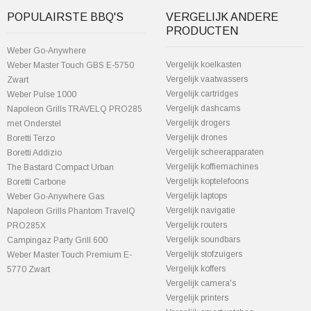
POPULAIRSTE BBQ'S
VERGELIJK ANDERE
PRODUCTEN
Weber Go-Anywhere
Vergelijk koelkasten
Weber Master Touch GBS E-5750
Vergelijk vaatwassers
Zwart
Vergelijk cartridges
Weber Pulse 1000
Vergelijk dashcams
Napoleon Grills TRAVELQ PRO285
Vergelijk drogers
met Onderstel
Vergelijk drones
Boretti Terzo
Vergelijk scheerapparaten
Boretti Addizio
Vergelijk koffiemachines
The Bastard Compact Urban
Vergelijk koptelefoons
Boretti Carbone
Vergelijk laptops
Weber Go-Anywhere Gas
Vergelijk navigatie
Napoleon Grills Phantom TravelQ
Vergelijk routers
PRO285X
Vergelijk soundbars
Campingaz Party Grill 600
Vergelijk stofzuigers
Weber Master Touch Premium E-
Vergelijk koffers
5770 Zwart
Vergelijk camera's
Vergelijk printers