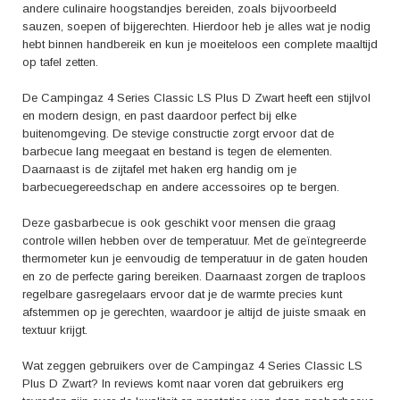
zomerse gevoel versterken en creëer onvergetelijke momenten met
andere culinaire hoogstandjes bereiden, zoals bijvoorbeeld
vrienden en familie.
sauzen, soepen of bijgerechten. Hierdoor heb je alles wat je nodig
hebt binnen handbereik en kun je moeiteloos een complete maaltijd
op tafel zetten.
De Campingaz 4 Series Classic LS Plus D Zwart heeft een stijlvol
en modern design, en past daardoor perfect bij elke
buitenomgeving. De stevige constructie zorgt ervoor dat de
barbecue lang meegaat en bestand is tegen de elementen.
Daarnaast is de zijtafel met haken erg handig om je
barbecuegereedschap en andere accessoires op te bergen.
Deze gasbarbecue is ook geschikt voor mensen die graag
controle willen hebben over de temperatuur. Met de geïntegreerde
thermometer kun je eenvoudig de temperatuur in de gaten houden
en zo de perfecte garing bereiken. Daarnaast zorgen de traploos
regelbare gasregelaars ervoor dat je de warmte precies kunt
afstemmen op je gerechten, waardoor je altijd de juiste smaak en
textuur krijgt.
Wat zeggen gebruikers over de Campingaz 4 Series Classic LS
Plus D Zwart? In reviews komt naar voren dat gebruikers erg